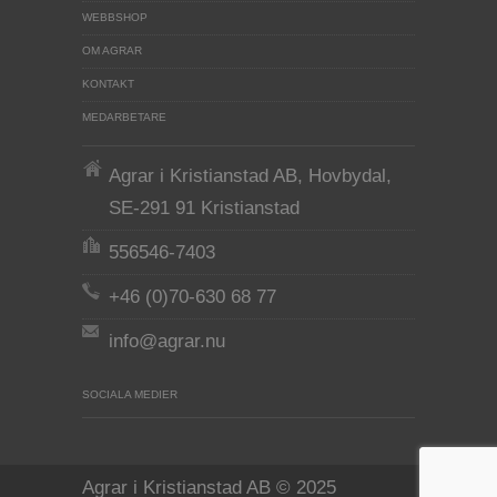
WEBBSHOP
OM AGRAR
KONTAKT
MEDARBETARE
Agrar i Kristianstad AB, Hovbydal,
SE-291 91 Kristianstad
556546-7403
+46 (0)70-630 68 77
info@agrar.nu
SOCIALA MEDIER
Agrar i Kristianstad AB © 2025